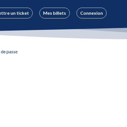
ttre un ticket
Mes billets
Connexion
t de passe