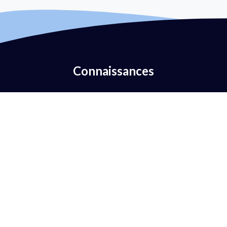
Connaissances
Qu'est-ce que l'authentification par courriel ?
Qu'est-ce que DMARC ?
Qu'est-ce que la politique DMARC ?
Qu'est-ce que le SPF ?
Qu'est-ce que DKIM ?
Qu'est-ce que le BIMI ?
Qu'est-ce que MTA-STS ?
Qu'est-ce que TLS-RPT ?
Qu'est-ce que la RUA ?
Qu'est-ce que le RUF ?
AntiSpam vs DMARC ?