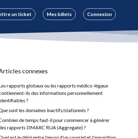
ttre un ticket
Mes billets
Connexion
Articles connexes
Les rapports globaux ou les rapports médico-légaux
contiennent-ils des informations personnellement
identifiables ?
Que sont les domaines inactifs/stationnés ?
Combien de temps faut-il pour commencer à générer
des rapports DMARC RUA (Aggregate) ?
Quel est le délai entre l'envoi d'un courriel et l'apparition