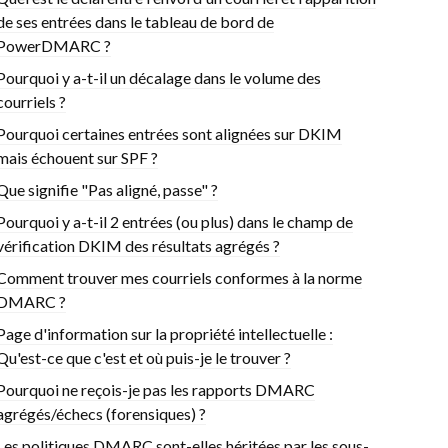
de ses entrées dans le tableau de bord de
PowerDMARC ?
Pourquoi y a-t-il un décalage dans le volume des
courriels ?
Pourquoi certaines entrées sont alignées sur DKIM
mais échouent sur SPF ?
Que signifie "Pas aligné, passe" ?
Pourquoi y a-t-il 2 entrées (ou plus) dans le champ de
vérification DKIM des résultats agrégés ?
Comment trouver mes courriels conformes à la norme
DMARC ?
Page d'information sur la propriété intellectuelle :
Qu'est-ce que c'est et où puis-je le trouver ?
Pourquoi ne reçois-je pas les rapports DMARC
agrégés/échecs (forensiques) ?
Les politiques DMARC sont-elles héritées par les sous-