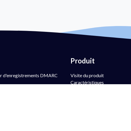
Produit
ur d'enregistrements DMARC
Visite du produit
Caractéristiques
ur gratuit d'enregistrements
PowerSPF
PowerBIMI
r gratuit d'enregistrements SPF
PowerMTA-STS
 gratuite d'enregistrements SPF
PowerTLS-RPT
r gratuit d'enregistrements DKIM
PowerAlerts
 gratuite d'enregistrements DKIM
Services gérés