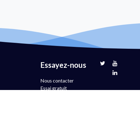
Essayez-nous
Nous contacter
Essai gratuit
Démonstration du
livre
Partenariat
Fixation des prix
FAQ
Soutien