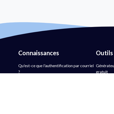
Connaissances
Outils
Qu'est-ce que l'authentification par courriel
Générate
?
gratuit
Qu'est-ce que DMARC ?
Vérificate
Qu'est-ce que la politique DMARC ?
DMARC
Qu'est-ce que le SPF ?
Générateu
Qu'est-ce que DKIM ?
Recherche
Qu'est-ce que le BIMI ?
Générateu
Qu'est-ce que MTA-STS ?
Recherche